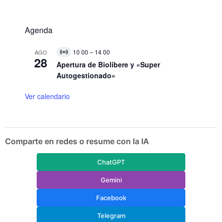
Agenda
10 00
–
14 00
AGO
V
28
i
Apertura de Biolibere y «Super
r
Autogestionado»
t
u
a
Ver calendario
l
E
v
e
n
Comparte en redes o resume con la IA
t
o
ChatGPT
Gemini
Facebook
Telegram