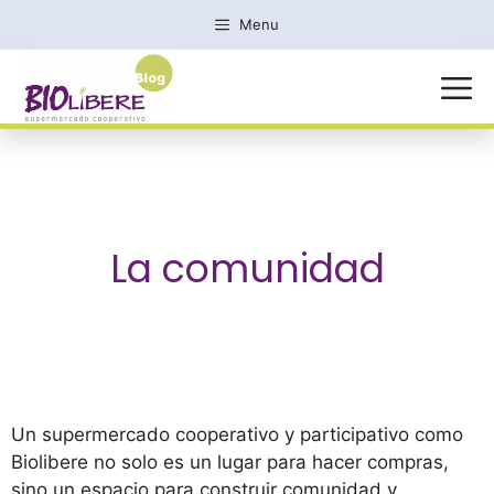
Saltar
Menu
al
contenido
MENÚ
La comunidad
Un supermercado cooperativo y participativo como
Biolibere no solo es un lugar para hacer compras,
sino un espacio para construir comunidad y