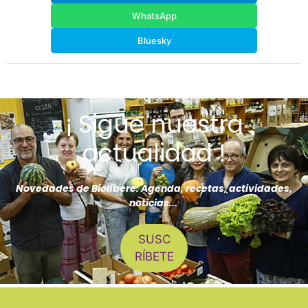
WhatsApp
Bluesky
¡ Sigue nuestra
actualidad !
Novedades de Biolíbere: Agenda, recetas, actividades,
noticias...
SUSC
RÍBETE