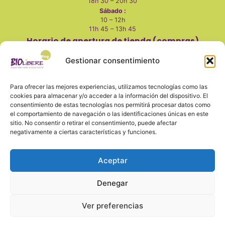
18h 30 – 20h 30
Sábado :
10 – 12h
11h 45 – 13h 45
Horario de apertura de tienda (compras)
Martes a viernes
:
Gestionar consentimiento
10 - 14h
17 - 20h
Para ofrecer las mejores experiencias, utilizamos tecnologías como las
Sábados:
cookies para almacenar y/o acceder a la información del dispositivo. El
consentimiento de estas tecnologías nos permitirá procesar datos como
10 - 14h
el comportamiento de navegación o las identificaciones únicas en este
Lunes, domingo y festivos cerrado
sitio. No consentir o retirar el consentimiento, puede afectar
negativamente a ciertas características y funciones.
Aceptar
También en redes
Denegar
Ver preferencias
Aviso legal
Política de privacidad y seguridad
Cookies