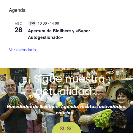
Agenda
10 00
-
14 00
AGO
V
28
i
Apertura de Biolibere y «Super
r
Autogestionado»
t
u
a
Ver calendario
l
E
v
e
n
¡ Sigue nuestra
t
o
actualidad !
Novedades de Biolíbere: Agenda, recetas, actividades,
noticias...
SUSC