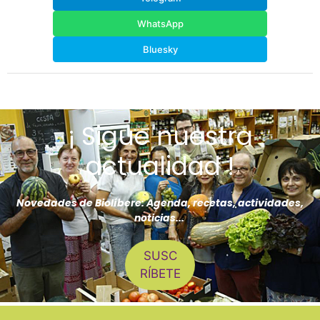
WhatsApp
Bluesky
¡ Sigue nuestra
actualidad !
Novedades de Biolíbere: Agenda, recetas, actividades,
noticias...
SUSC
RÍBETE