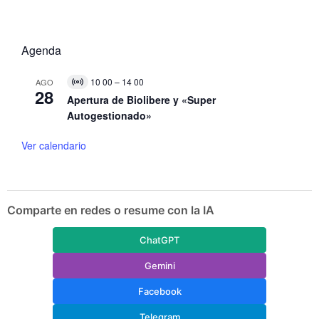
Agenda
10 00
–
14 00
AGO
V
28
i
Apertura de Biolibere y «Super
r
Autogestionado»
t
u
a
Ver calendario
l
E
v
e
n
Comparte en redes o resume con la IA
t
o
ChatGPT
Gemini
Facebook
Telegram