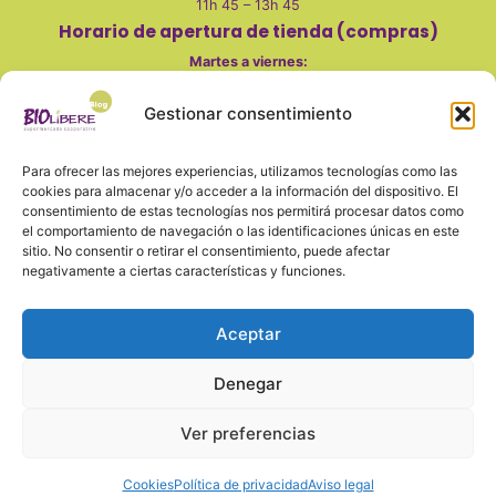
11h 45 – 13h 45
Horario de apertura de tienda (compras)
Martes a viernes
:
10 - 14h
Gestionar consentimiento
17 - 20h
Sábados:
Para ofrecer las mejores experiencias, utilizamos tecnologías como las
10 - 14h
cookies para almacenar y/o acceder a la información del dispositivo. El
Lunes, domingo y festivos cerrado
consentimiento de estas tecnologías nos permitirá procesar datos como
el comportamiento de navegación o las identificaciones únicas en este
sitio. No consentir o retirar el consentimiento, puede afectar
negativamente a ciertas características y funciones.
También en redes
Aceptar
Denegar
Aviso legal
Política de privacidad y seguridad
Cookies
Ver preferencias
Cookies
Política de privacidad
Aviso legal