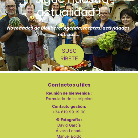
actualidad !
Novedades de Biolíbere: Agenda, recetas, actividades,
noticias...
SUSC
RÍBETE
Contactos utiles
Reunión de bienvenida :
Formulario de inscripción
Contacto gestión:
+34 619 99 19 00
© Fotografía :
David García
Álvaro Losada
Manuel Egido