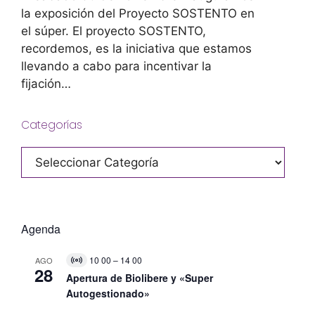
la exposición del Proyecto SOSTENTO en
el súper. El proyecto SOSTENTO,
recordemos, es la iniciativa que estamos
llevando a cabo para incentivar la
fijación…
Categorías
Categorías
Agenda
10 00
–
14 00
AGO
V
28
i
Apertura de Biolibere y «Super
r
Autogestionado»
t
u