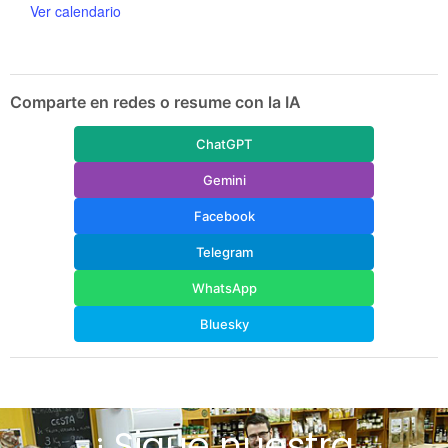
a
Ver calendario
l
E
v
e
n
Comparte en redes o resume con la IA
t
o
ChatGPT
Gemini
Facebook
Telegram
WhatsApp
Bluesky
¡ Sigue nuestra