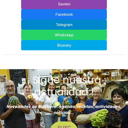
Gemini
Facebook
Telegram
WhatsApp
Bluesky
¡ Sigue nuestra
actualidad !
Novedades de Biolíbere: Agenda, recetas, actividades,
noticias...
SUSC