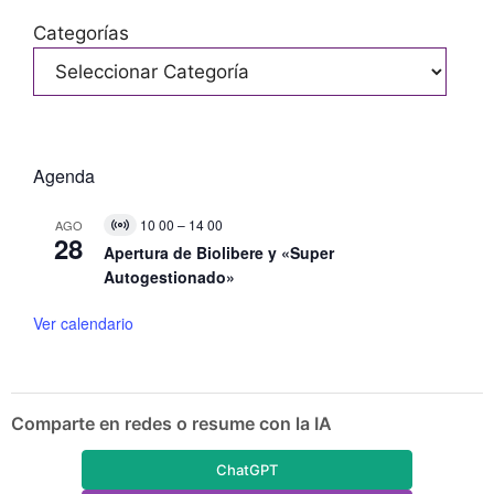
Categorías
Agenda
10 00
–
14 00
AGO
V
28
i
Apertura de Biolibere y «Super
r
Autogestionado»
t
u
a
Ver calendario
l
E
v
e
n
Comparte en redes o resume con la IA
t
o
ChatGPT