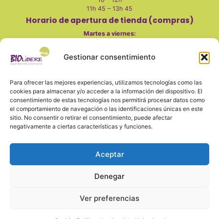
11h 45 – 13h 45
Horario de apertura de tienda (compras)
Martes a viernes
:
10 - 14h
Gestionar consentimiento
17 - 20h
Sábados:
Para ofrecer las mejores experiencias, utilizamos tecnologías como las
10 - 14h
cookies para almacenar y/o acceder a la información del dispositivo. El
Lunes, domingo y festivos cerrado
consentimiento de estas tecnologías nos permitirá procesar datos como
el comportamiento de navegación o las identificaciones únicas en este
sitio. No consentir o retirar el consentimiento, puede afectar
negativamente a ciertas características y funciones.
También en redes
Aceptar
Denegar
Aviso legal
Política de privacidad y seguridad
Cookies
Ver preferencias