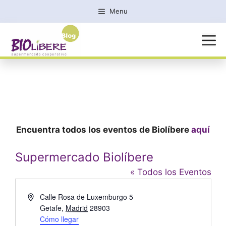
Saltar
Menu
al
contenido
MENÚ
Encuentra todos los eventos de Biolíbere
aquí
Supermercado Biolíbere
« Todos los Eventos
D
Calle Rosa de Luxemburgo 5
i
Getafe
,
Madrid
28903
r
Cómo llegar