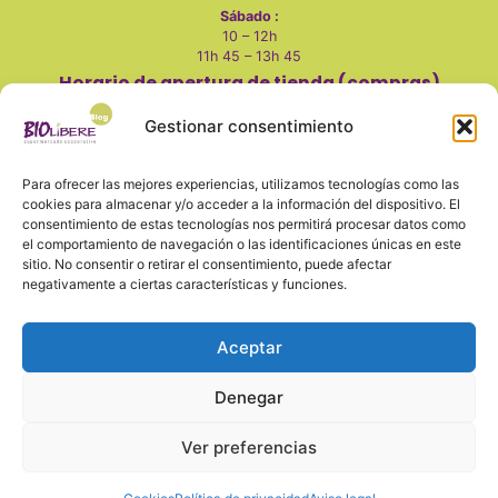
Sábado :
10 – 12h
11h 45 – 13h 45
Horario de apertura de tienda (compras)
Martes a viernes
:
Gestionar consentimiento
10 - 14h
17 - 20h
Para ofrecer las mejores experiencias, utilizamos tecnologías como las
Sábados:
cookies para almacenar y/o acceder a la información del dispositivo. El
consentimiento de estas tecnologías nos permitirá procesar datos como
10 - 14h
el comportamiento de navegación o las identificaciones únicas en este
Lunes, domingo y festivos cerrado
sitio. No consentir o retirar el consentimiento, puede afectar
negativamente a ciertas características y funciones.
Aceptar
También en redes
Denegar
Ver preferencias
Aviso legal
Política de privacidad y seguridad
Cookies