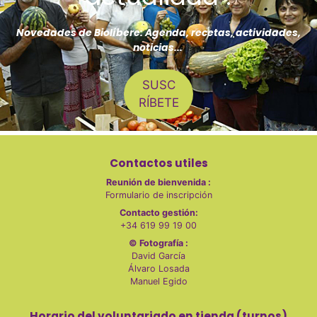
Novedades de Biolíbere: Agenda, recetas, actividades,
noticias...
SUSC
RÍBETE
Contactos utiles
Reunión de bienvenida :
Formulario de inscripción
Contacto gestión:
+34 619 99 19 00
© Fotografía :
David García
Álvaro Losada
Manuel Egido
Horario del voluntariado en tienda (turnos)