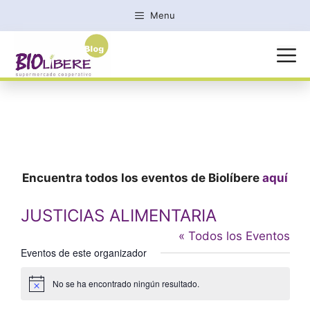
Saltar
Menu
al
contenido
MENÚ
Encuentra todos los eventos de Biolíbere
aquí
JUSTICIAS ALIMENTARIA
« Todos los Eventos
Eventos de este organizador
No se ha encontrado ningún resultado.
A
v