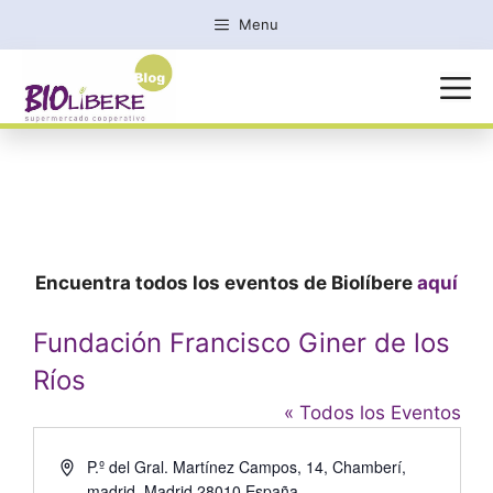
Saltar
Menu
al
contenido
MENÚ
Encuentra todos los eventos de Biolíbere
aquí
Fundación Francisco Giner de los
Ríos
« Todos los Eventos
D
P.º del Gral. Martínez Campos, 14, Chamberí,
i
madrid
,
Madrid
28010
España