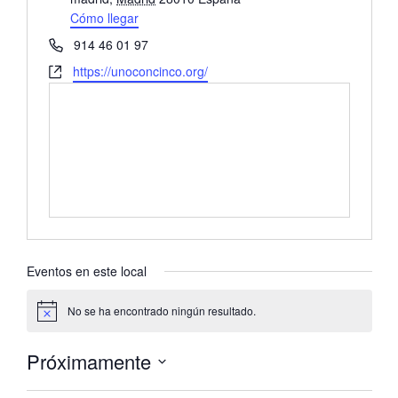
r
Cómo llegar
e
T
914 46 01 97
c
e
W
https://unoconcinco.org/
c
l
e
i
é
b
ó
f
s
n
o
i
n
t
o
e
Eventos en este local
No se ha encontrado ningún resultado.
A
v
i
Próximamente
s
o
S