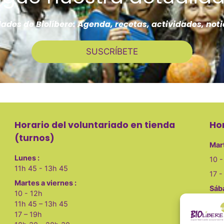
des de Biolíbere: Agenda, recetas, actividades, noti
SUSCRÍBETE
Horario del voluntariado en tienda
Ho
(turnos)
Mart
Lunes :
10 -
11h 45 - 13h 45
17 -
Martes a viernes :
Sáb
10 - 12h
10 -
11h 45 – 13h 45
17 – 19h
Lune