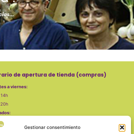
cias...
rario de apertura de tienda (compras)
es a viernes
:
 14h
 20h
ados:
 14h
Gestionar consentimiento
s, domingo y festivos cerrado