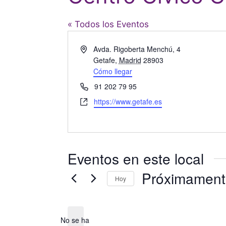
« Todos los Eventos
D
Avda. Rigoberta Menchú, 4
i
Getafe
,
Madrid
28903
r
Cómo llegar
e
T
91 202 79 95
c
e
W
https://www.getafe.es
c
l
e
i
é
b
ó
f
s
n
o
i
n
Eventos en este local
t
o
e
Próximament
Hoy
S
e
l
No se ha