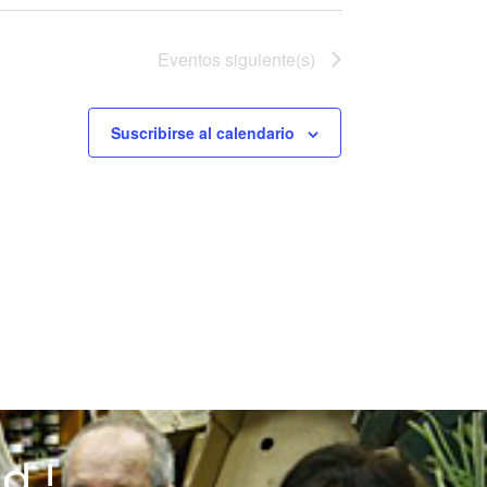
Eventos
siguiente(s)
Suscribirse al calendario
d !