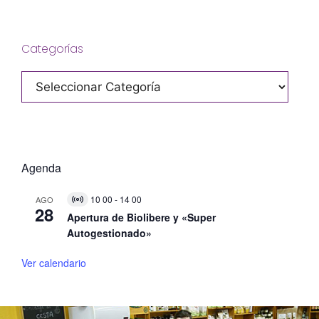
Categorías
Categorías
Agenda
10 00
-
14 00
AGO
V
28
i
Apertura de Biolibere y «Super
r
Autogestionado»
t
u
a
Ver calendario
l
E
v
e
n