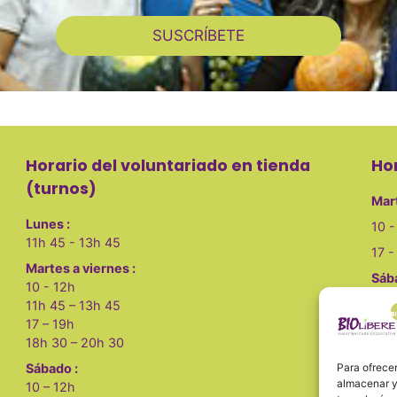
SUSCRÍBETE
Horario del voluntariado en tienda
Ho
(turnos)
Mart
Lunes :
10 -
11h 45 - 13h 45
17 -
Martes a viernes :
Sáb
10 - 12h
10 -
11h 45 – 13h 45
17 – 19h
Lune
18h 30 – 20h 30
Sábado :
Para ofrecer
almacenar y/
10 – 12h