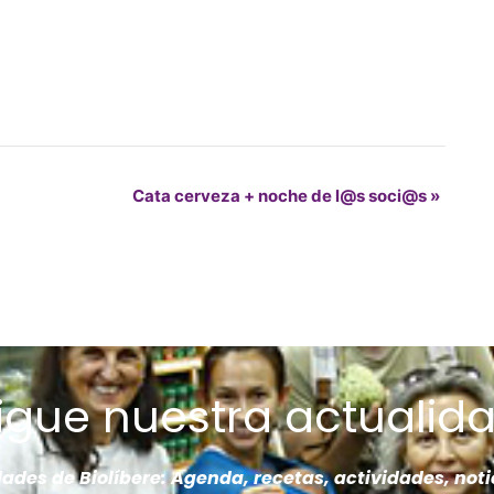
Cata cerveza + noche de l@s soci@s
»
Sigue nuestra actualida
des de Biolíbere: Agenda, recetas, actividades, noti