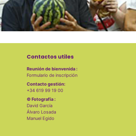
l
E
v
e
n
t
o
Contactos utiles
Reunión de bienvenida :
Formulario de inscripción
Contacto gestión:
+34 619 99 19 00
© Fotografía :
David García
Álvaro Losada
Manuel Egido