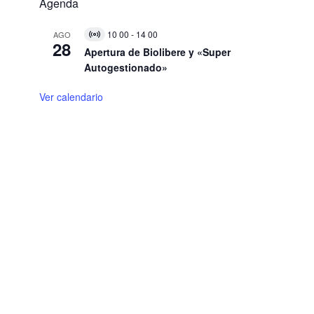
Agenda
10 00
-
14 00
AGO
V
28
i
Apertura de Biolibere y «Super
r
Autogestionado»
t
u
a
Ver calendario
l
E
v
e
n
t
o