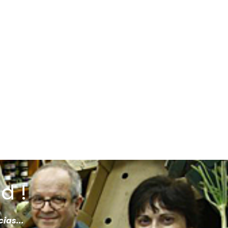
d !
cias...