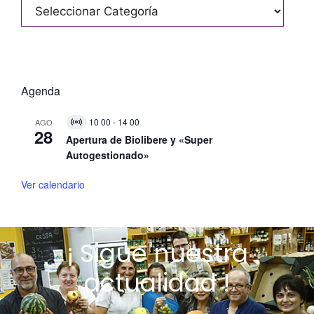
E
Categorías
v
e
n
t
o
Agenda
10 00
-
14 00
AGO
V
28
i
Apertura de Biolibere y «Super
r
Autogestionado»
t
u
a
Ver calendario
l
E
v
e
n
¡ Sigue nuestra
t
o
actualidad !