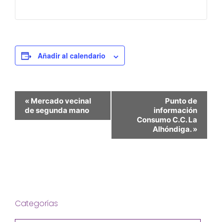
Añadir al calendario
N
«
Mercado vecinal
Punto de
a
de segunda mano
información
v
Consumo C.C. La
e
Alhóndiga.
»
g
a
c
i
ó
n
d
Categorías
e
l